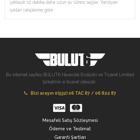
yaklaşık 10 dakika daha uzun av süresi sağlar. Yansıyan
ışıkları rakiplerine göre
Bu internet sayfası BULUT6 Havacılık Endüstri ve Ticaret Limited
Şirketi’nin e-ticaret sitesidir.
Bizi arayın 0(532) 06 TAC 87 / 06 822 87
Mesafeli Satış Sözleşmesi
Ödeme ve Teslimat
Garanti Şartları