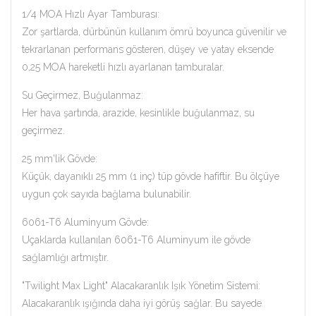
1/4 MOA Hızlı Ayar Tamburası:
Zor şartlarda, dürbünün kullanım ömrü boyunca güvenilir ve
tekrarlanan performans gösteren, düşey ve yatay eksende
0,25 MOA hareketli hızlı ayarlanan tamburalar.
Su Geçirmez, Buğulanmaz:
Her hava şartında, arazide, kesinlikle buğulanmaz, su
geçirmez.
25 mm'lik Gövde:
Küçük, dayanıklı 25 mm (1 inç) tüp gövde hafiftir. Bu ölçüye
uygun çok sayıda bağlama bulunabilir.
6061-T6 Aluminyum Gövde:
Uçaklarda kullanılan 6061-T6 Aluminyum ile gövde
sağlamlığı artmıştır.
"Twilight Max Light" Alacakaranlık Işık Yönetim Sistemi:
Alacakaranlık ışığında daha iyi görüş sağlar. Bu sayede