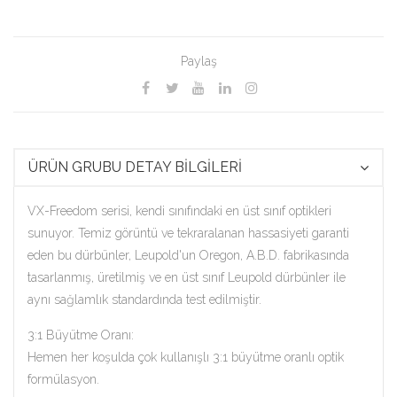
Paylaş
ÜRÜN GRUBU DETAY BİLGİLERİ
VX-Freedom serisi, kendi sınıfındaki en üst sınıf optikleri
sunuyor. Temiz görüntü ve tekraralanan hassasiyeti garanti
eden bu dürbünler, Leupold'un Oregon, A.B.D. fabrikasında
tasarlanmış, üretilmiş ve en üst sınıf Leupold dürbünler ile
aynı sağlamlık standardında test edilmiştir.
3:1 Büyütme Oranı:
Hemen her koşulda çok kullanışlı 3:1 büyütme oranlı optik
formülasyon.