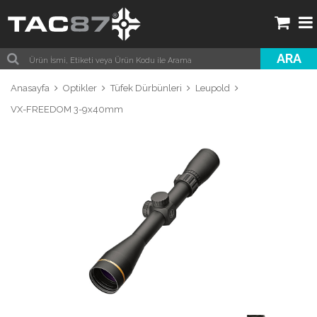
ARA
Anasayfa
Optikler
Tüfek Dürbünleri
Leupold
VX-FREEDOM 3-9x40mm