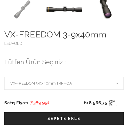
VX-FREEDOM 3-9x40mm
LEUPOLD
Lütfen Ürün Seçiniz :
KDV
Satış Fiyatı
($389.99)
₺18.566,75
Dahil
SEPETE EKLE