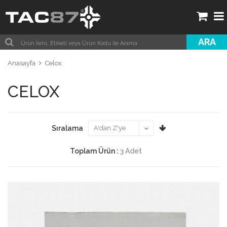
ARA
Anasayfa
Celox
CELOX
Sıralama
Toplam Ürün :
3 Adet