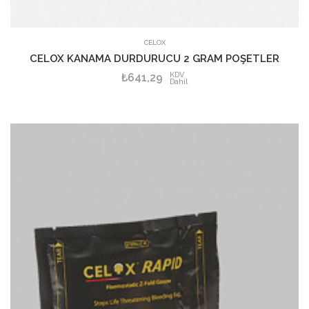
CELOX
CELOX KANAMA DURDURUCU 2 GRAM POŞETLER
KDV
₺641,29
Dahil