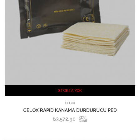
STOKTA YOK
SEPETE EKLE
CELOX
CELOX RAPID KANAMA DURDURUCU PED
KDV
₺3.572,90
Dahil