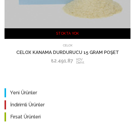
STOKTA YOK
SEPETE EKLE
CELOX
CELOX KANAMA DURDURUCU 15 GRAM POŞET
KDV
₺2.491,87
Dahil
Yeni Ürünler
İndirimli Ürünler
Fırsat Ürünleri