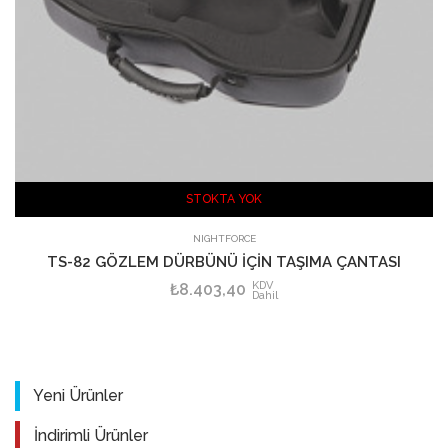
STOKTA YOK
SEPETE EKLE
NIGHTFORCE
TS-82 GÖZLEM DÜRBÜNÜ İÇİN TAŞIMA ÇANTASI
KDV
₺8.403,40
Dahil
Yeni Ürünler
İndirimli Ürünler