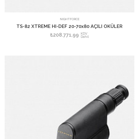
SEPETE EKLE
NIGHTFORCE
TS-82 XTREME HI-DEF 20-70x80 AÇILI OKÜLER
KDV
₺208.771,99
Dahil