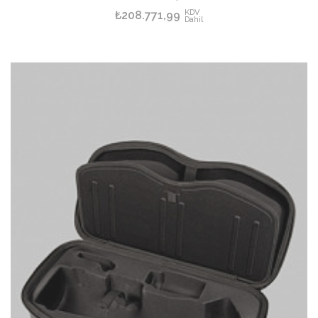
KDV
₺208.771,99
Dahil