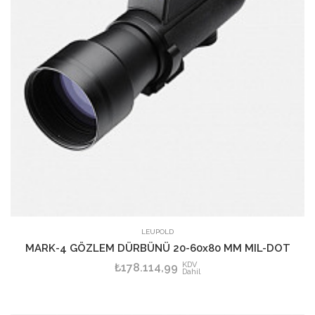
SEPETE EKLE
LEUPOLD
MARK-4 GÖZLEM DÜRBÜNÜ 20-60x80 MM MIL-DOT
KDV
₺178.114,99
Dahil