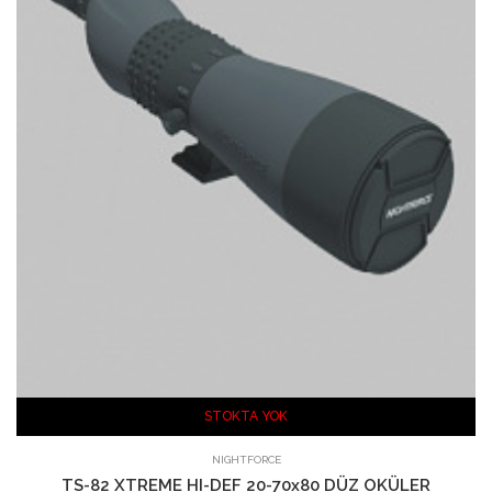
STOKTA YOK
SEPETE EKLE
NIGHTFORCE
TS-82 XTREME HI-DEF 20-70x80 DÜZ OKÜLER