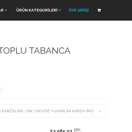
AR
ÜRÜN KATEGORİLERİ
ÜYE GİRİŞİ
TOPLU TABANCA
:
KDV
₺3.085,03