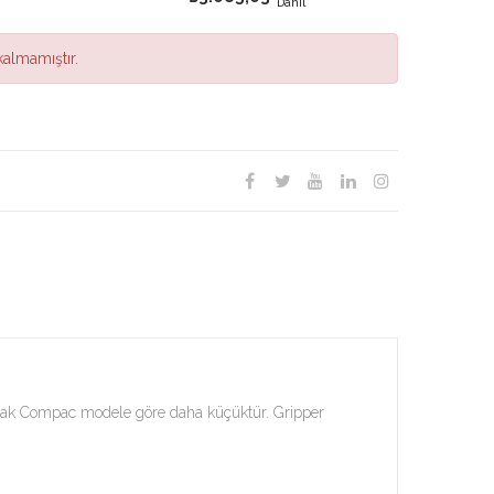
Dahil
almamıştır.
larak Compac modele göre daha küçüktür. Gripper