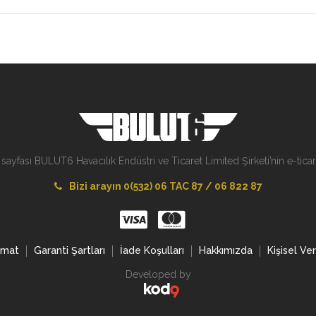
 sayfası BULUT6 Havacılık Endüstri ve Ticaret Limited Şirketi’nin e-ticare
Bizi arayın 0(532) 06 TAC 87 / 06 822 87
imat
Garanti Şartları
İade Koşulları
Hakkımızda
Kişisel Ve
Developed by