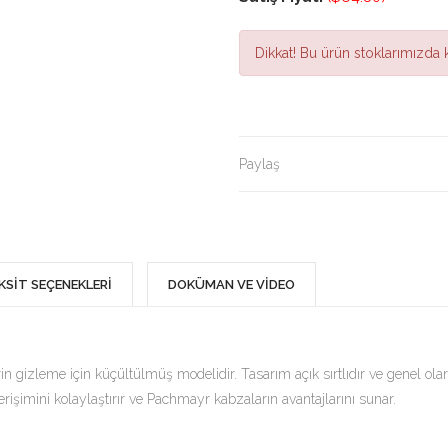
Dikkat!
Bu ürün stoklarımızda k
Paylaş
KSİT SEÇENEKLERİ
DOKÜMAN VE VİDEO
 gizleme için küçültülmüş modelidir. Tasarım açık sırtlıdır ve genel o
k erişimini kolaylaştırır ve Pachmayr kabzaların avantajlarını sunar.