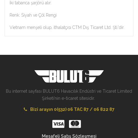
İki tabanca şarjörü alır.
Renk: Siyah ve Çöl Rengi
Vietnam menşeli olup, ithalatçısı CTM Dış Ticaret Ltd. Şti.'dir.
Bu internet sayfası BULUT6 Havacılık Endüstri ve Ticaret Limited
Şirketi’nin e-ticaret sitesidir.
Bizi arayın 0(532) 06 TAC 87 / 06 822 87
Mesafeli Satış Sözleşmesi