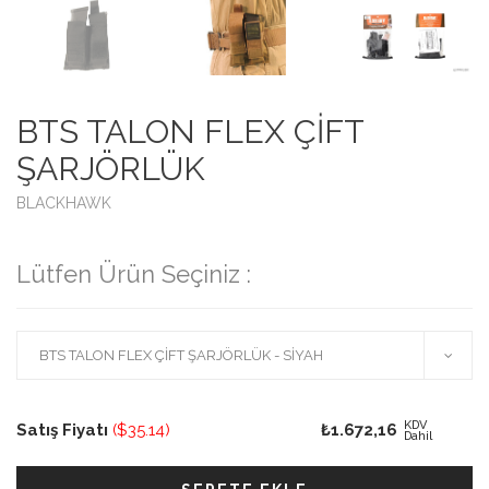
BTS TALON FLEX ÇİFT
ŞARJÖRLÜK
BLACKHAWK
Lütfen Ürün Seçiniz :
KDV
Satış Fiyatı
($35.14)
₺1.672,16
Dahil