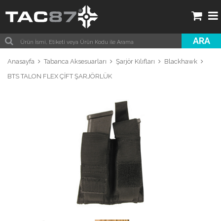
ARA
Anasayfa
Tabanca Aksesuarları
Şarjör Kılıfları
Blackhawk
BTS TALON FLEX ÇİFT ŞARJÖRLÜK