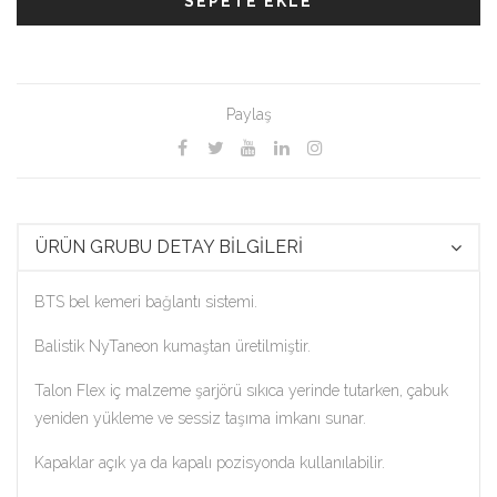
SEPETE EKLE
Paylaş
ÜRÜN GRUBU DETAY BİLGİLERİ
BTS bel kemeri bağlantı sistemi.
Balistik NyTaneon kumaştan üretilmiştir.
Talon Flex iç malzeme şarjörü sıkıca yerinde tutarken, çabuk
yeniden yükleme ve sessiz taşıma imkanı sunar.
Kapaklar açık ya da kapalı pozisyonda kullanılabilir.